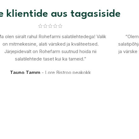
 klientide aus tagasiside
a olen siiralt rahul Rohefarmi salatilehtedega! Valik
“Oleme
on mitmekesine, alati värsked ja kvaliteetsed.
salatipõhj
Järjepidevalt on Rohefarm suutnud hoida nii
ja värske 
salatilehtede taset kui ka tarneid.”
Tauno Tamm
Lore Bistroo peakokk
Blogi
7
27