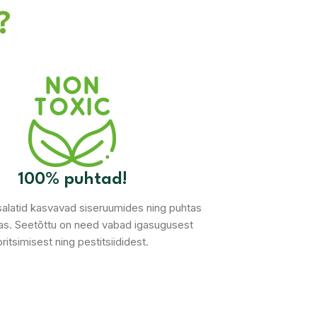
?
100% puhtad!
alatid kasvavad siseruumides ning puhtas
s. Seetõttu on need vabad igasugusest
pritsimisest ning pestitsiididest.