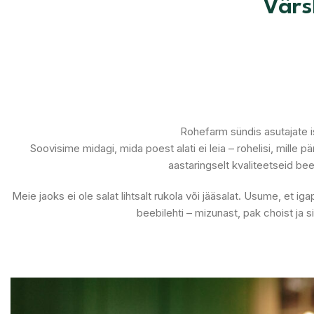
Värs
Rohefarm sündis asutajate is
Soovisime midagi, mida poest alati ei leia – rohelisi, mille p
aastaringselt kvaliteetseid be
Meie jaoks ei ole salat lihtsalt rukola või jääsalat. Usume, et
beebilehti – mizunast, pak choist ja s