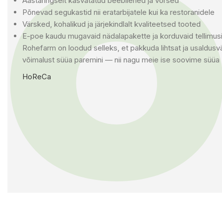
Aastaringselt kasvatatud beebilehed ja võrsed
värskus, mis jõuab farmist lauale peaaegu kohe
Põnevad segukastid nii eratarbijatele kui ka restoranidele
mitmekesisus, mis muudab igapäevase söömise nauditavaks
Värsked, kohalikud ja järjekindlalt kvaliteetsed tooted
E-poe kaudu mugavaid nädalapakette ja korduvaid tellimus
MEIST
Rohefarm on loodud selleks, et pakkuda lihtsat ja usaldusv
võimalust süüa paremini — nii nagu meie ise soovime süüa
HoReCa