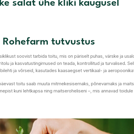
ke salat ühe kliki kaugusel
Rohefarm tutvustus
iklikust soovist tarbida toitu, mis on päriselt puhas, värske ja usa
äritolu ja kasvatustingimused on teada, kontrollitud ja turvalised. S
ebilehti ja võrseid, kasutades kaasaegset vertikaal- ja aeropoonika
 igapäevast toitu saab muuta mitmekesisemaks, põnevamaks ja maits
inepist kuni lehtkapsa ning maitseroheliseni –, mis annavad toidule 