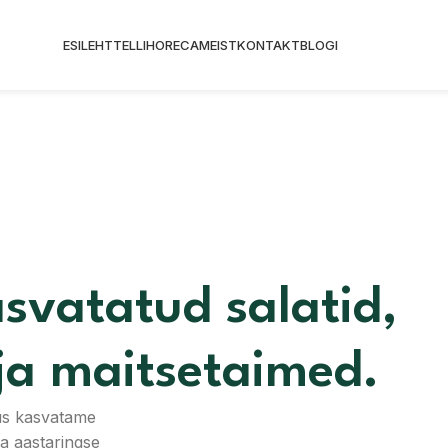
ESILEHT
TELLI
HORECA
MEIST
KONTAKT
BLOGI
asvatatud salatid,
ja maitsetaimed.
us kasvatame
 ja aastaringse