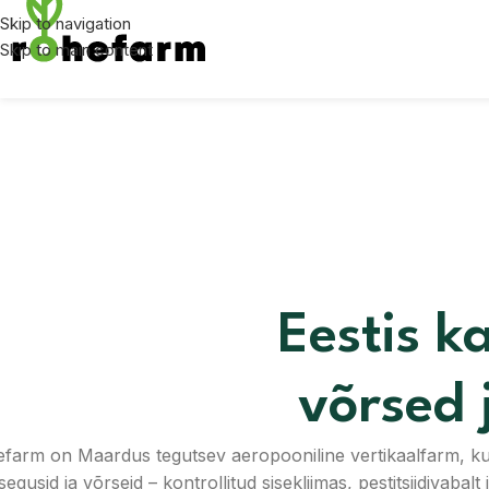
Skip to navigation
Skip to main content
Eestis k
võrsed 
farm on Maardus tegutsev aeropooniline vertikaalfarm, k
isegusid ja võrseid – kontrollitud sisekliimas, pestitsiidivabalt