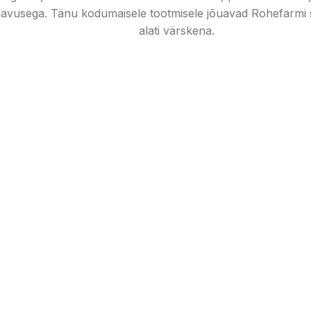
avusega. Tänu kodumaisele tootmisele jõuavad Rohefarmi sa
alati värskena.