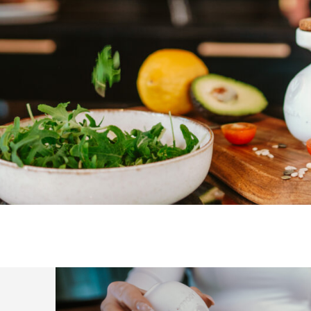
amu väärtusi mis meie:
 olla