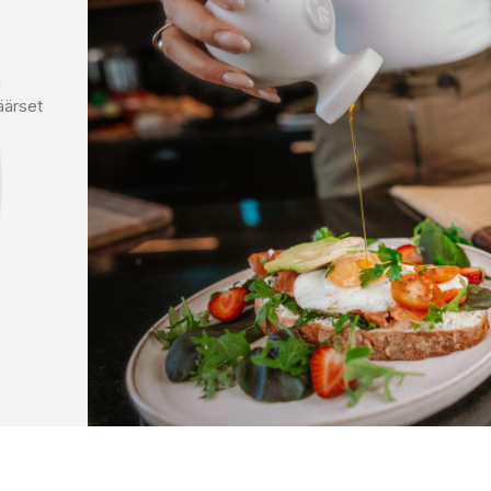
i
äärset