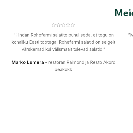
Meie
“Hindan Rohefarmi salatite puhul seda, et tegu on
“M
kohaliku Eesti tootega. Rohefarmi salatid on selgelt
värskemad kui välismaalt tulevad salatid.”
Marko Lumera
restoran Raimond ja Resto Akord
peakokk
27
2