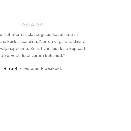
 Rohefarmi salatisegusid kasutanud nii
ana kui ka lisandina. Neil on väga atraktiivne
väljanägemine. Sellist varajast kale kapsast
pole Eesti turul varem kohanud.”
Riho R.
restoran R peakokk